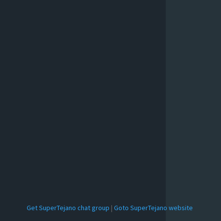
Get SuperTejano chat group
|
Goto SuperTejano website