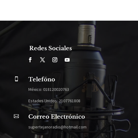
Redes Sociales
Telefóno

México: 018120020763
Estados Unidos: 2107761808
Correo Electrónico

supertejanoradio@hotmail.com