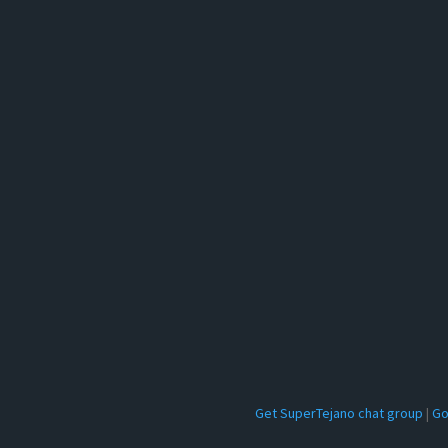
Get SuperTejano chat group
|
Go